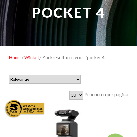
NATUUROBSERVATIE
MEDIA EN ENERGIE
POCKET 4
STUDIOFOTOGRAFIE
OCCASIONS
Home
/
Winkel
/ Zoekresultaten voor “pocket 4”
Producten per pagina