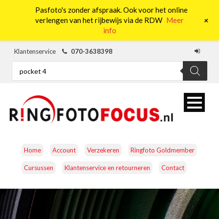
Pasfoto's zonder afspraak. Ook voor het online
0
+
verlengen van het rijbewijs via de RDW
Meer
info
Klantenservice
070-3638398
Producten
zoeken
Home
Account
Verzekeren
Ringfoto Goldmember
Cursussen
Klantenservice en retourneren
Contact
CAMERA’S
OBJECTIEVEN
ACCESSOIRES