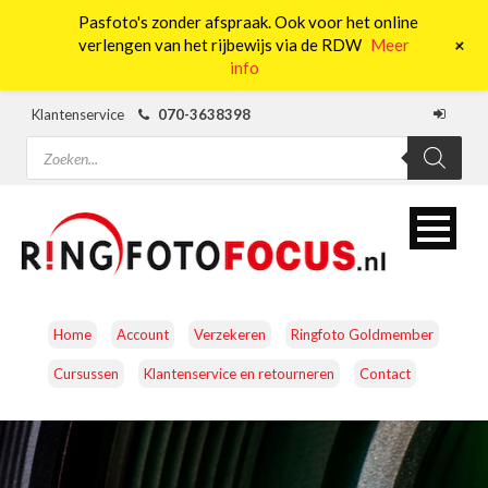
Pasfoto's zonder afspraak. Ook voor het online
0
+
verlengen van het rijbewijs via de RDW
Meer
info
Klantenservice
070-3638398
Producten
zoeken
Home
Account
Verzekeren
Ringfoto Goldmember
Cursussen
Klantenservice en retourneren
Contact
CAMERA’S
OBJECTIEVEN
ACCESSOIRES