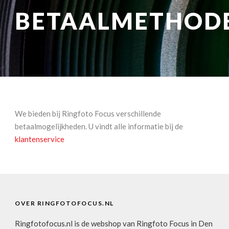
NATUUROBSERVATIE
MEDIA EN ENERGIE
BETAALMETHOD
STUDIOFOTOGRAFIE
OCCASIONS
We bieden bij Ringfoto Focus verschillende
betaalmogelijkheden. U vindt alle informatie bij de
klantenservice
OVER RINGFOTOFOCUS.NL
Ringfotofocus.nl is de webshop van Ringfoto Focus in Den