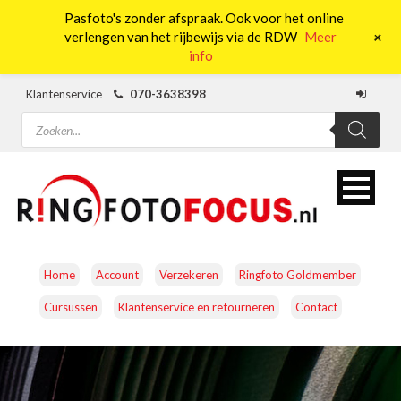
Pasfoto's zonder afspraak. Ook voor het online
0
+
verlengen van het rijbewijs via de RDW
Meer
info
Klantenservice
070-3638398
Producten
zoeken
Home
Account
Verzekeren
Ringfoto Goldmember
Cursussen
Klantenservice en retourneren
Contact
CAMERA’S
OBJECTIEVEN
ACCESSOIRES