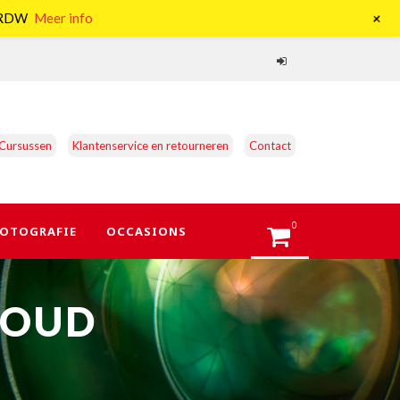
+
e RDW
Meer info
Cursussen
Klantenservice en retourneren
Contact
0
OTOGRAFIE
OCCASIONS
HOUD