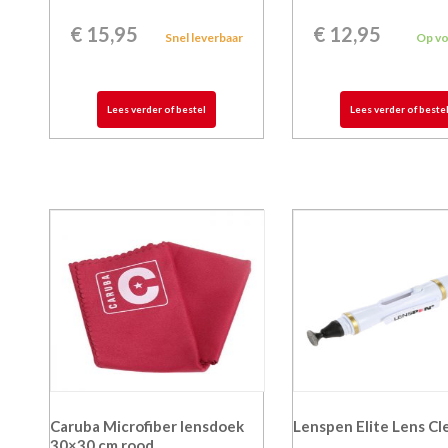
€
15,95
€
12,95
Snel leverbaar
Op v
Lees verder of bestel
Lees verder of beste
Caruba Microfiber lensdoek
Lenspen Elite Lens Cl
30×30 cm rood