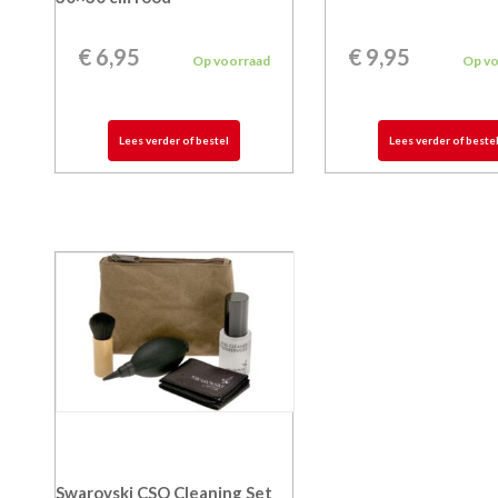
€
6,95
€
9,95
Op voorraad
Op v
Lees verder of bestel
Lees verder of beste
Swarovski CSO Cleaning Set