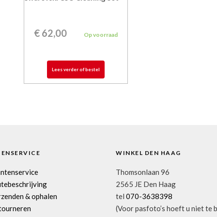
€
62,00
Op voorraad
Lees verder of bestel
TENSERVICE
WINKEL DEN HAAG
antenservice
Thomsonlaan 96
tebeschrijving
2565 JE Den Haag
rzenden & ophalen
tel
070-3638398
tourneren
(Voor pasfoto’s hoeft u niet te 