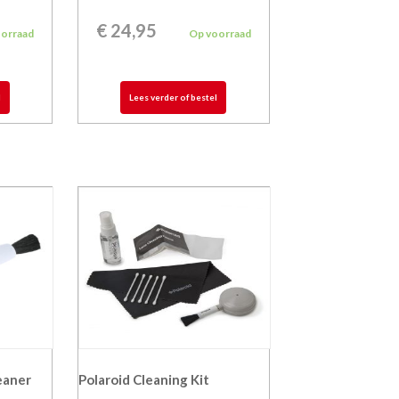
€
24,95
oorraad
Op voorraad
l
Lees verder of bestel
eaner
Polaroid Cleaning Kit