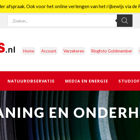
er afspraak. Ook voor het online verlengen van het rijbewijs via d
Producten
zoeken
Home
Account
Verzekeren
Ringfoto Goldmember
NATUUROBSERVATIE
MEDIA EN ENERGIE
STUDIOF
ANING EN ONDER