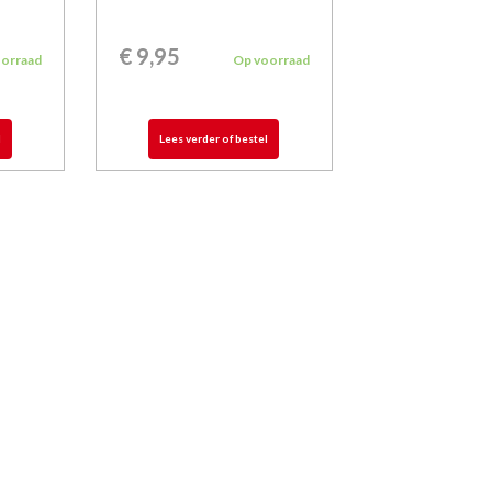
€
9,95
oorraad
Op voorraad
l
Lees verder of bestel