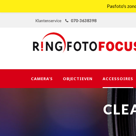
Pasfoto's zond
Klantenservice
070-3638398
CAMERA’S
OBJECTIEVEN
ACCESSOIRES
CLE