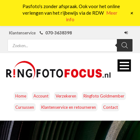
Pasfoto's zonder afspraak. Ook voor het online
0
+
verlengen van het rijbewijs via de RDW
Meer
info
Klantenservice
070-3638398
Producten
zoeken
Home
Account
Verzekeren
Ringfoto Goldmember
Cursussen
Klantenservice en retourneren
Contact
CAMERA’S
OBJECTIEVEN
ACCESSOIRES