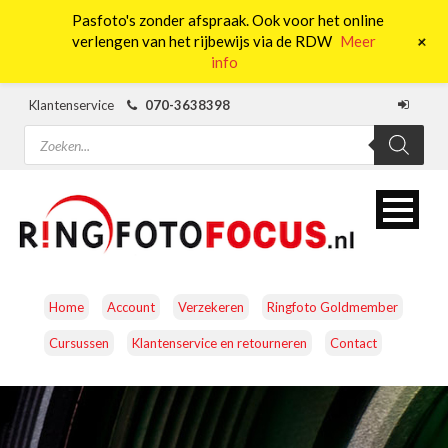
Pasfoto's zonder afspraak. Ook voor het online
0
+
verlengen van het rijbewijs via de RDW
Meer
info
Klantenservice
070-3638398
Producten
zoeken
Home
Account
Verzekeren
Ringfoto Goldmember
Cursussen
Klantenservice en retourneren
Contact
CAMERA’S
OBJECTIEVEN
ACCESSOIRES