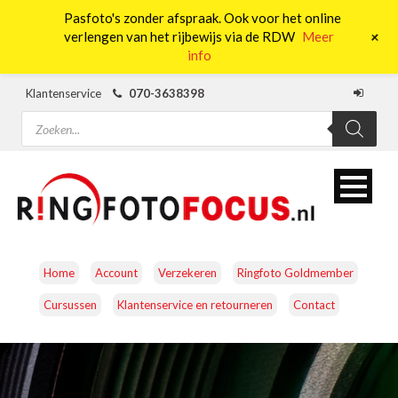
Pasfoto's zonder afspraak. Ook voor het online
0
+
verlengen van het rijbewijs via de RDW
Meer
info
Klantenservice
070-3638398
Producten zoeken
Home
Account
Verzekeren
Ringfoto Goldmember
Cursussen
Klantenservice en retourneren
Contact
CAMERA’S
OBJECTIEVEN
ACCESSOIRES