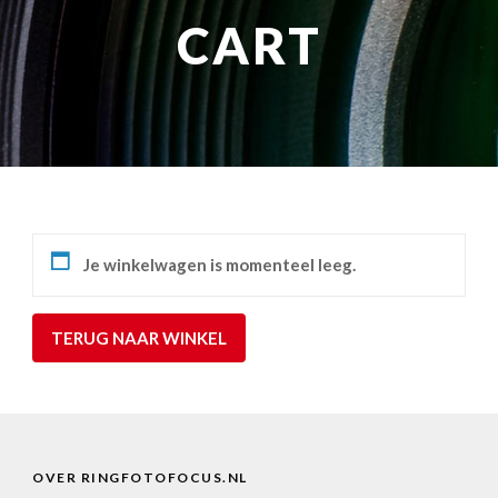
NATUUROBSERVATIE
MEDIA EN ENERGIE
CART
STUDIOFOTOGRAFIE
OCCASIONS
Je winkelwagen is momenteel leeg.
TERUG NAAR WINKEL
OVER RINGFOTOFOCUS.NL