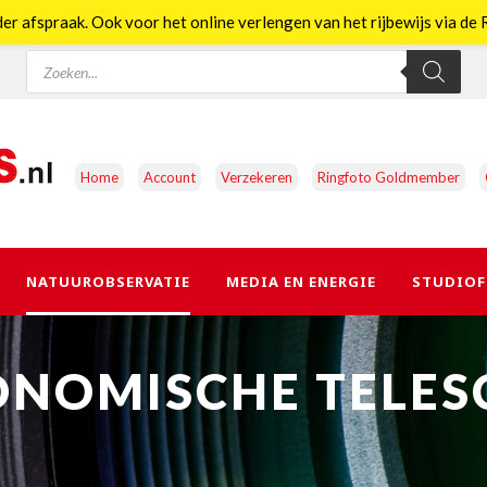
er afspraak. Ook voor het online verlengen van het rijbewijs via d
Producten
zoeken
Home
Account
Verzekeren
Ringfoto Goldmember
NATUUROBSERVATIE
MEDIA EN ENERGIE
STUDIOF
ONOMISCHE TELES