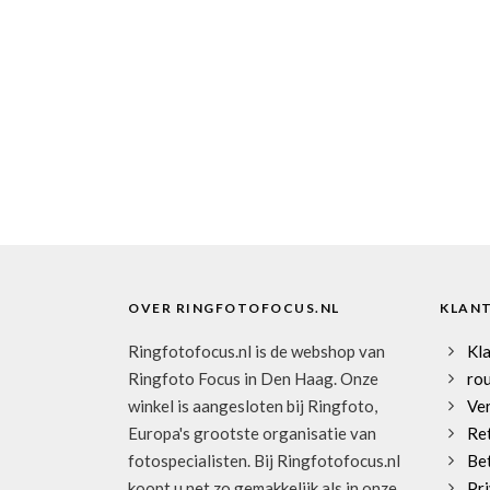
OVER RINGFOTOFOCUS.NL
KLAN
Ringfotofocus.nl is de webshop van
Kl
Ringfoto Focus in Den Haag. Onze
rou
winkel is aangesloten bij Ringfoto,
Ve
Europa's grootste organisatie van
Re
fotospecialisten. Bij Ringfotofocus.nl
Be
koopt u net zo gemakkelijk als in onze
Pri