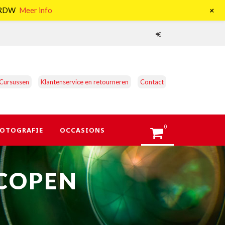
+
e RDW
Meer info
Cursussen
Klantenservice en retourneren
Contact
0
OTOGRAFIE
OCCASIONS
COPEN