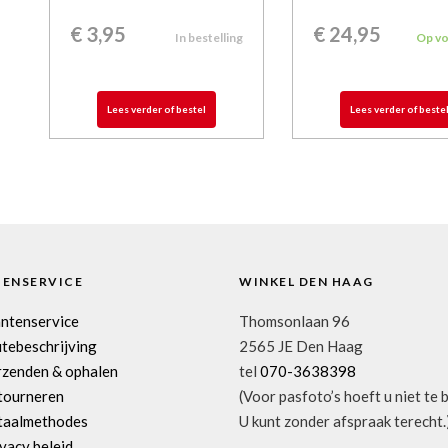
€
3,95
€
24,95
In bestelling
Op v
Lees verder of bestel
Lees verder of beste
TENSERVICE
WINKEL DEN HAAG
antenservice
Thomsonlaan 96
tebeschrijving
2565 JE Den Haag
rzenden & ophalen
tel
070-3638398
tourneren
(Voor pasfoto’s hoeft u niet te 
taalmethodes
U kunt zonder afspraak terecht.
vacy beleid