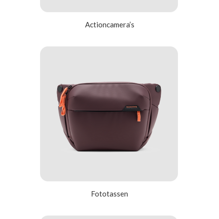
Actioncamera’s
Fot
otassen