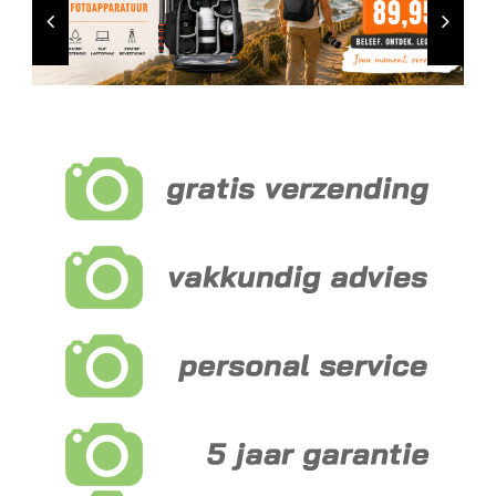
NATUUROBSERVATIE
MEDIA EN ENERGIE
DJI Osmo Pocket 4
STUDIOFOTOGRAFIE
OCCASIONS