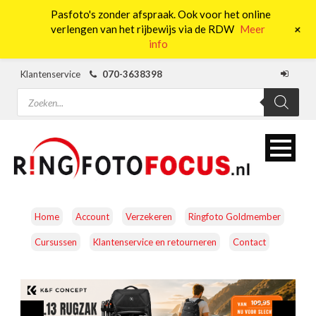
Pasfoto's zonder afspraak. Ook voor het online
0
+
verlengen van het rijbewijs via de RDW
Meer
info
Klantenservice
070-3638398
Producten
zoeken
Home
Account
Verzekeren
Ringfoto Goldmember
Cursussen
Klantenservice en retourneren
Contact
CAMERA’S
OBJECTIEVEN
ACCESSOIRES