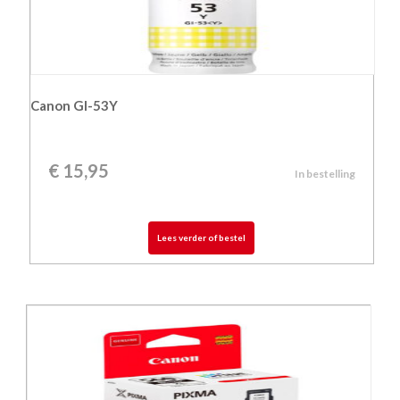
Canon GI-53Y
€
15,95
In bestelling
Lees verder of bestel