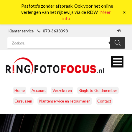
Pasfoto's zonder afspraak. Ook voor het online
0
+
verlengen van het rijbewijs via de RDW
Meer
info
Klantenservice
070-3638398
Producten
zoeken
Home
Account
Verzekeren
Ringfoto Goldmember
Cursussen
Klantenservice en retourneren
Contact
CAMERA’S
OBJECTIEVEN
ACCESSOIRES