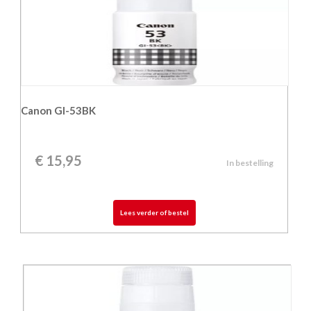
Canon GI-53BK
€
15,95
In bestelling
Lees verder of bestel