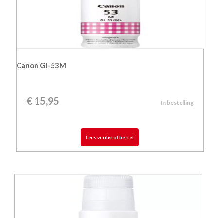
Canon GI-53M
€
15,95
In bestelling
Lees verder of bestel