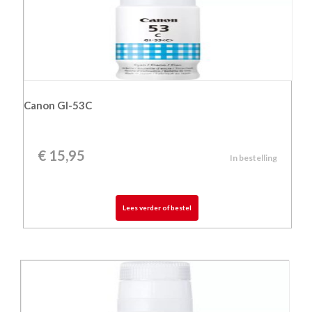
Canon GI-53C
€
15,95
In bestelling
Lees verder of bestel