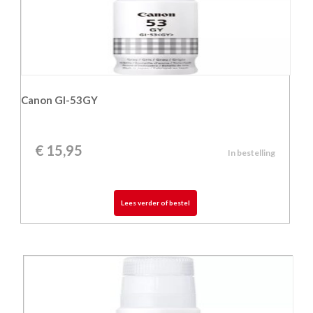
Canon GI-53GY
€
15,95
In bestelling
Lees verder of bestel