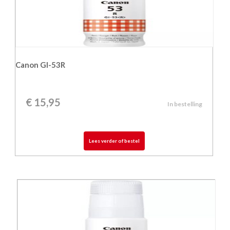
Canon GI-53R
€
15,95
In bestelling
Lees verder of bestel