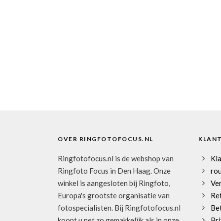
OVER RINGFOTOFOCUS.NL
KLAN
Ringfotofocus.nl is de webshop van
Kl
Ringfoto Focus in Den Haag. Onze
rou
winkel is aangesloten bij Ringfoto,
Ve
Europa's grootste organisatie van
Re
fotospecialisten. Bij Ringfotofocus.nl
Be
koopt u net zo gemakkelijk als in onze
Pri