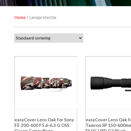
Home
/ Lensprotectie
easyCover Lens Oak for Sony
easyCover Lens Oak f
FE 200-600 F5.6-6.3 G OSS
Tamron SP 150-600mm
Green Camouflage
Di VC USD G2 Black