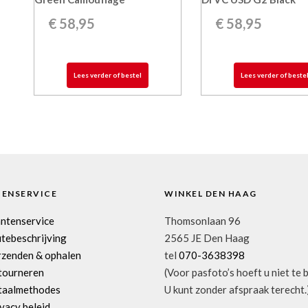
€
58,95
€
58,95
Lees verder of bestel
Lees verder of beste
TENSERVICE
WINKEL DEN HAAG
antenservice
Thomsonlaan 96
tebeschrijving
2565 JE Den Haag
rzenden & ophalen
tel
070-3638398
tourneren
(Voor pasfoto’s hoeft u niet te 
taalmethodes
U kunt zonder afspraak terecht.
vacy beleid