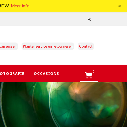
+
e RDW
Meer info
Cursussen
Klantenservice en retourneren
Contact
0
OTOGRAFIE
OCCASIONS