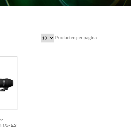
Producten per pagina
or
 f/5-6.3