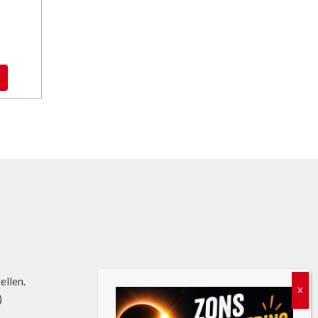
l
bellen.
)