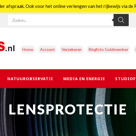
er afspraak. Ook voor het online verlengen van het rijbewijs via d
Producten
zoeken
Home
Account
Verzekeren
Ringfoto Goldmember
NATUUROBSERVATIE
MEDIA EN ENERGIE
STUDIOF
LENSPROTECTIE