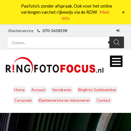
Pasfoto's zonder afspraak. Ook voor het online
0
+
verlengen van het rijbewijs via de RDW
Meer
info
Klantenservice
070-3638398
Producten
zoeken
Home
Account
Verzekeren
Ringfoto Goldmember
Cursussen
Klantenservice en retourneren
Contact
CAMERA’S
OBJECTIEVEN
ACCESSOIRES