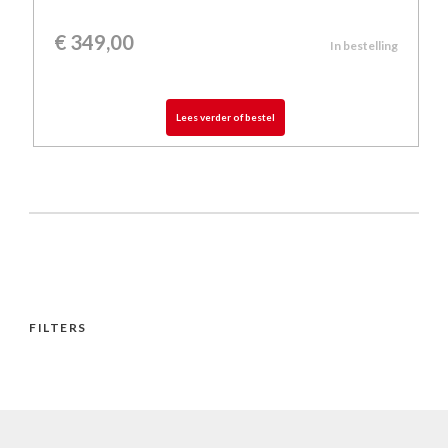
€
349,00
In bestelling
Lees verder of bestel
FILTERS