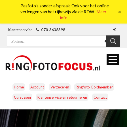
Pasfoto's zonder afspraak. Ook voor het online
0
+
verlengen van het rijbewijs via de RDW
Meer
info
Klantenservice
070-3638398
Producten
zoeken
Home
Account
Verzekeren
Ringfoto Goldmember
Cursussen
Klantenservice en retourneren
Contact
CAMERA’S
OBJECTIEVEN
ACCESSOIRES