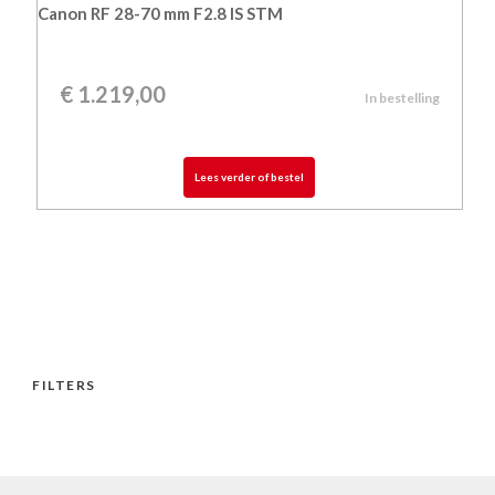
Canon RF 28-70 mm F2.8 IS STM
€
1.219,00
In bestelling
Lees verder of bestel
FILTERS