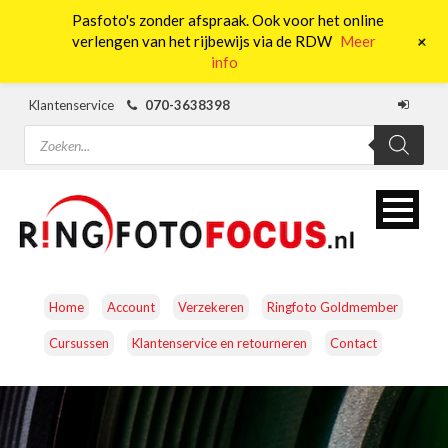
Pasfoto's zonder afspraak. Ook voor het online
0
+
verlengen van het rijbewijs via de RDW
Meer
info
Klantenservice
070-3638398
Producten
zoeken
Home
Account
Verzekeren
Ringfoto Goldmember
Cursussen
Klantenservice en retourneren
Contact
CAMERA’S
OBJECTIEVEN
ACCESSOIRES