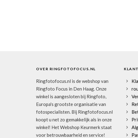
OVER RINGFOTOFOCUS.NL
KLAN
Ringfotofocus.nl is de webshop van
Kl
Ringfoto Focus in Den Haag. Onze
rou
winkel is aangesloten bij Ringfoto,
Ve
Europa's grootste organisatie van
Re
fotospecialisten. Bij Ringfotofocus.nl
Be
koopt u net zo gemakkelijk als in onze
Pri
winkel! Het Webshop Keurmerk staat
Al
voor betrouwbaarheid en service!
Pa