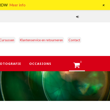
+
e RDW
Meer info
Cursussen
Klantenservice en retourneren
Contact
0
OTOGRAFIE
OCCASIONS