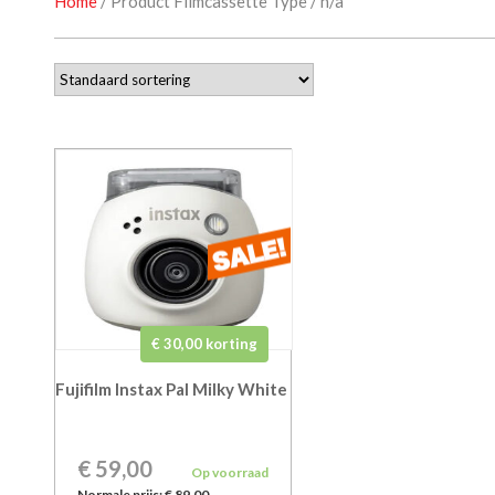
Home
/ Product Filmcassette Type / n/a
€ 30,00 korting
Fujifilm Instax Pal Milky White
€ 59,00
Op voorraad
Normale prijs:
€ 89,00