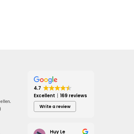
4.7
Excellent
169 reviews
bellen.
Write a review
)
Huy Le
u