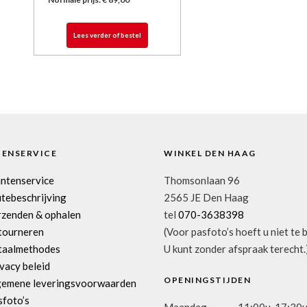
Lees verder of bestel
TENSERVICE
WINKEL DEN HAAG
antenservice
Thomsonlaan 96
tebeschrijving
2565 JE Den Haag
rzenden & ophalen
tel
070-3638398
tourneren
(Voor pasfoto’s hoeft u niet te 
taalmethodes
U kunt zonder afspraak terecht.
vacy beleid
OPENINGSTIJDEN
gemene leveringsvoorwaarden
sfoto’s
Maandag
11:00u-17:30