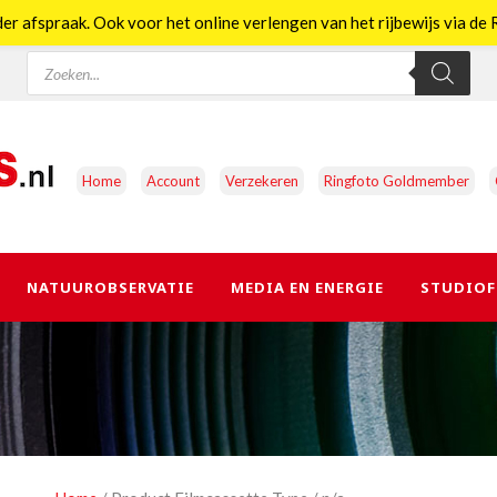
er afspraak. Ook voor het online verlengen van het rijbewijs via d
Producten
zoeken
Home
Account
Verzekeren
Ringfoto Goldmember
NATUUROBSERVATIE
MEDIA EN ENERGIE
STUDIOF