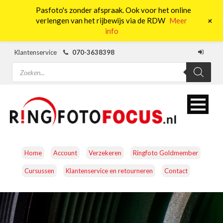
Pasfoto's zonder afspraak. Ook voor het online
0
+
verlengen van het rijbewijs via de RDW
Meer
info
Klantenservice
070-3638398
Producten
zoeken
Home
Account
Verzekeren
Ringfoto Goldmember
Cursussen
Klantenservice en retourneren
Contact
CAMERA’S
OBJECTIEVEN
ACCESSOIRES