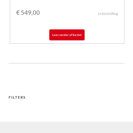
€
549,00
In bestelling
Lees verder of bestel
FILTERS