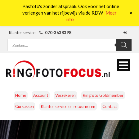
Pasfoto's zonder afspraak. Ook voor het online
0
+
verlengen van het rijbewijs via de RDW
Meer
info
Klantenservice
070-3638398
Producten
zoeken
Home
Account
Verzekeren
Ringfoto Goldmember
Cursussen
Klantenservice en retourneren
Contact
CAMERA’S
OBJECTIEVEN
ACCESSOIRES