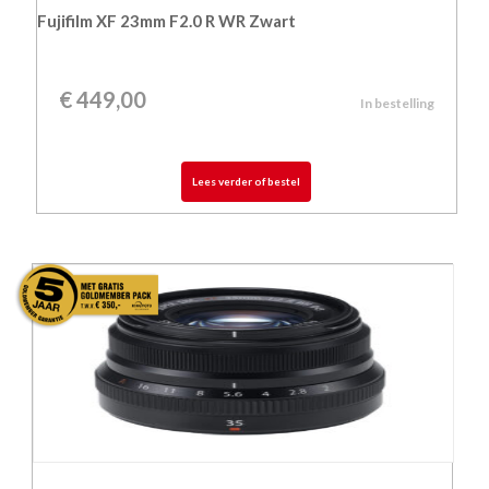
Fujifilm XF 23mm F2.0 R WR Zwart
€
449,00
In bestelling
Lees verder of bestel