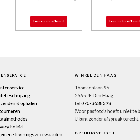
Lees verder of bestel
Lees verder of beste
TENSERVICE
WINKEL DEN HAAG
antenservice
Thomsonlaan 96
tebeschrijving
2565 JE Den Haag
rzenden & ophalen
tel
070-3638398
tourneren
(Voor pasfoto’s hoeft u niet te 
taalmethodes
U kunt zonder afspraak terecht.
vacy beleid
OPENINGSTIJDEN
gemene leveringsvoorwaarden