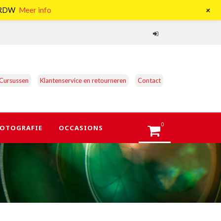
+
e RDW
Meer info
Cursussen
Klantenservice en retourneren
Contact
0
OTOGRAFIE
OCCASIONS