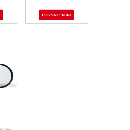
l
Lees verder of bestel
m
stelling