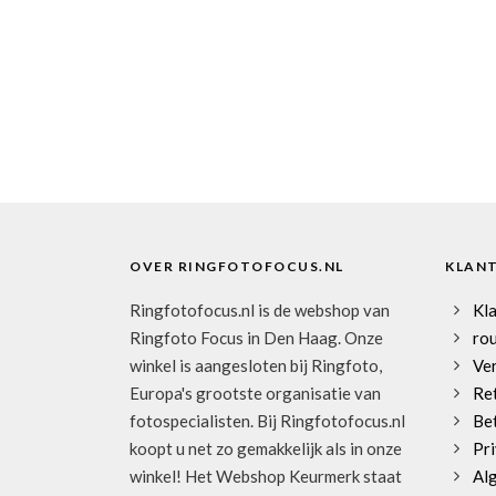
OVER RINGFOTOFOCUS.NL
KLAN
Ringfotofocus.nl is de webshop van
Kl
Ringfoto Focus in Den Haag. Onze
rou
winkel is aangesloten bij Ringfoto,
Ve
Europa's grootste organisatie van
Re
fotospecialisten. Bij Ringfotofocus.nl
Be
koopt u net zo gemakkelijk als in onze
Pri
winkel! Het Webshop Keurmerk staat
Al