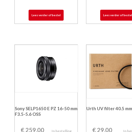
Lees verder of bestel
Lees verder of beste
Sony SELP1650 E PZ 16-50 mm
Urth UV filter 40.5 m
F3.5-5.6 OSS
€
259,00
€
29,00
In bestelling
In be