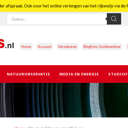
er afspraak. Ook voor het online verlengen van het rijbewijs via d
Producten
zoeken
Home
Account
Verzekeren
Ringfoto Goldmember
NATUUROBSERVATIE
MEDIA EN ENERGIE
STUDIOF