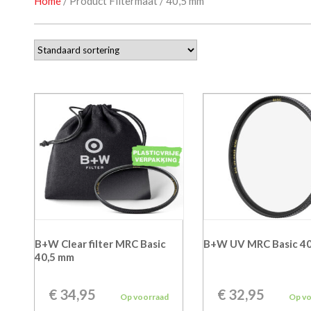
Home
/ Product Filtermaat / 40,5 mm
B+W Clear filter MRC Basic
B+W UV MRC Basic 40
40,5 mm
€
34,95
€
32,95
Op voorraad
Op v