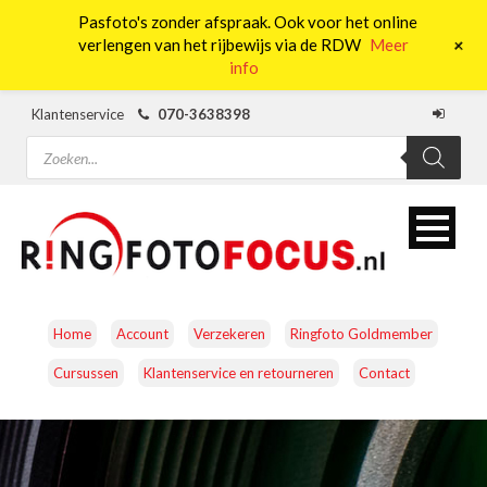
Pasfoto's zonder afspraak. Ook voor het online
0
+
verlengen van het rijbewijs via de RDW
Meer
info
Klantenservice
070-3638398
Producten
zoeken
Home
Account
Verzekeren
Ringfoto Goldmember
Cursussen
Klantenservice en retourneren
Contact
CAMERA’S
OBJECTIEVEN
ACCESSOIRES