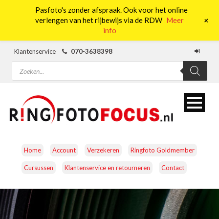
Pasfoto's zonder afspraak. Ook voor het online
0
+
verlengen van het rijbewijs via de RDW
Meer
info
Klantenservice
070-3638398
Producten
zoeken
Home
Account
Verzekeren
Ringfoto Goldmember
Cursussen
Klantenservice en retourneren
Contact
CAMERA’S
OBJECTIEVEN
ACCESSOIRES