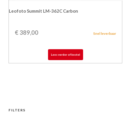
Leofoto Summit LM-362C Carbon
€
389,00
Snel leverbaar
Lees verder of bestel
FILTERS