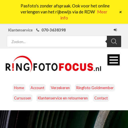
Pasfoto's zonder afspraak. Ook voor het online
0
+
verlengen van het rijbewijs via de RDW
Meer
info
Klantenservice
070-3638398
Producten
zoeken
Home
Account
Verzekeren
Ringfoto Goldmember
Cursussen
Klantenservice en retourneren
Contact
CAMERA’S
OBJECTIEVEN
ACCESSOIRES