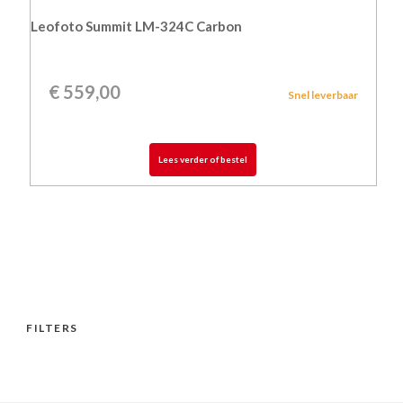
Leofoto Summit LM-324C Carbon
€
559,00
Snel leverbaar
Lees verder of bestel
FILTERS