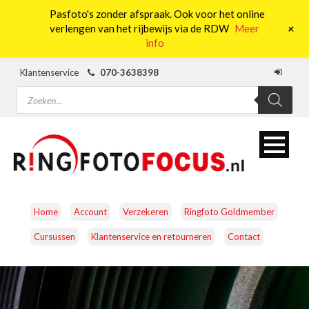
Pasfoto's zonder afspraak. Ook voor het online
0
+
verlengen van het rijbewijs via de RDW
Meer
info
Klantenservice
070-3638398
Producten
zoeken
Home
Account
Verzekeren
Ringfoto Goldmember
Cursussen
Klantenservice en retourneren
Contact
CAMERA’S
OBJECTIEVEN
ACCESSOIRES