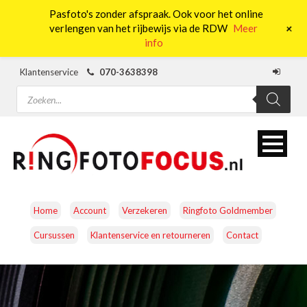
Pasfoto's zonder afspraak. Ook voor het online
0
+
verlengen van het rijbewijs via de RDW
Meer
info
Klantenservice
070-3638398
Producten
zoeken
Home
Account
Verzekeren
Ringfoto Goldmember
Cursussen
Klantenservice en retourneren
Contact
CAMERA’S
OBJECTIEVEN
ACCESSOIRES