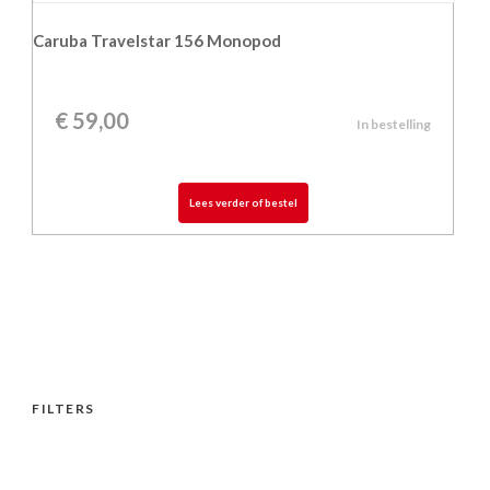
Caruba Travelstar 156 Monopod
€
59,00
In bestelling
Lees verder of bestel
FILTERS