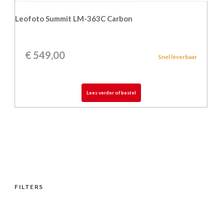
Leofoto Summit LM-363C Carbon
€
549,00
Snel leverbaar
Lees verder of bestel
FILTERS