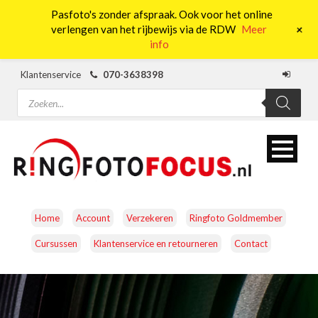
Pasfoto's zonder afspraak. Ook voor het online
0
+
verlengen van het rijbewijs via de RDW
Meer
info
Klantenservice
070-3638398
Producten
zoeken
Home
Account
Verzekeren
Ringfoto Goldmember
Cursussen
Klantenservice en retourneren
Contact
CAMERA’S
OBJECTIEVEN
ACCESSOIRES