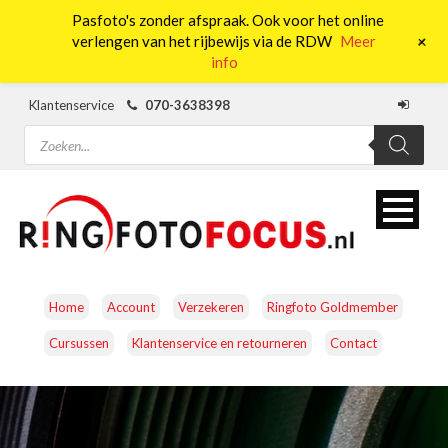
Pasfoto's zonder afspraak. Ook voor het online
0
+
verlengen van het rijbewijs via de RDW
Meer
info
Klantenservice
070-3638398
Producten
zoeken
Home
Account
Verzekeren
Ringfoto Goldmember
Cursussen
Klantenservice en retourneren
Contact
CAMERA’S
OBJECTIEVEN
ACCESSOIRES