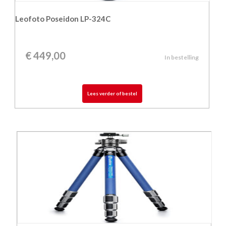
Leofoto Poseidon LP-324C
€
449,00
In bestelling
Lees verder of bestel