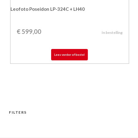
Leofoto Poseidon LP-324C + LH40
€
599,00
In bestelling
Lees verder of bestel
FILTERS