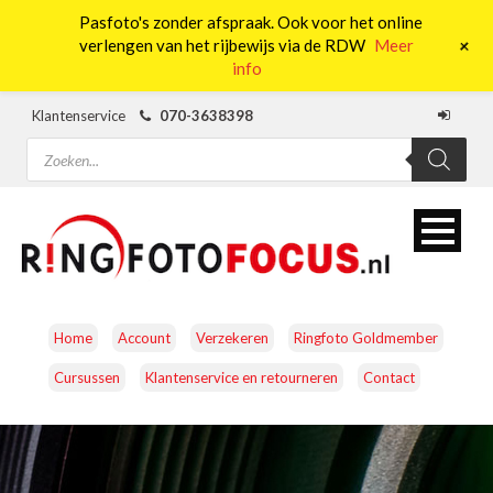
Pasfoto's zonder afspraak. Ook voor het online
0
+
verlengen van het rijbewijs via de RDW
Meer
info
Klantenservice
070-3638398
Producten
zoeken
Home
Account
Verzekeren
Ringfoto Goldmember
Cursussen
Klantenservice en retourneren
Contact
CAMERA’S
OBJECTIEVEN
ACCESSOIRES