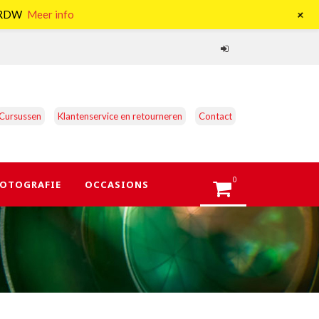
+
e RDW
Meer info
Cursussen
Klantenservice en retourneren
Contact
0
OTOGRAFIE
OCCASIONS