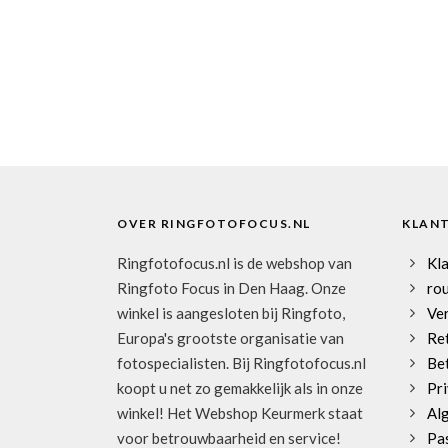
OVER RINGFOTOFOCUS.NL
KLAN
Ringfotofocus.nl is de webshop van
Kl
Ringfoto Focus in Den Haag. Onze
rou
winkel is aangesloten bij Ringfoto,
Ve
Europa's grootste organisatie van
Re
fotospecialisten. Bij Ringfotofocus.nl
Be
koopt u net zo gemakkelijk als in onze
Pri
winkel! Het Webshop Keurmerk staat
Al
voor betrouwbaarheid en service!
Pa