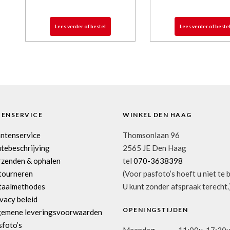
Lees verder of bestel
Lees verder of beste
TENSERVICE
WINKEL DEN HAAG
antenservice
Thomsonlaan 96
tebeschrijving
2565 JE Den Haag
rzenden & ophalen
tel
070-3638398
tourneren
(Voor pasfoto’s hoeft u niet te 
taalmethodes
U kunt zonder afspraak terecht.
vacy beleid
OPENINGSTIJDEN
gemene leveringsvoorwaarden
sfoto’s
Maandag
11:00u-17:30