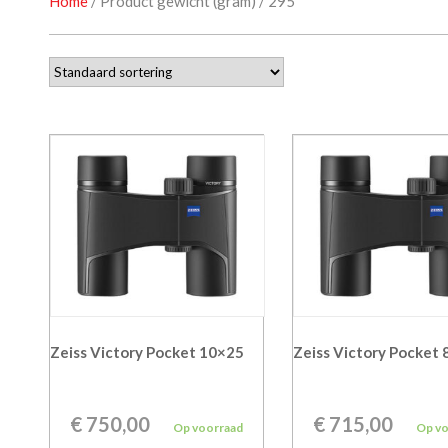
Home
/ Product gewicht (gram) / 295
Zeiss Victory Pocket 10×25
Zeiss Victory Pocket
€
750,00
€
715,00
Op voorraad
Op v