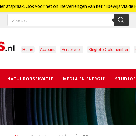
er afspraak. Ook voor het online verlengen van het rijbewijs via d
Producten
zoeken
Home
Account
Verzekeren
Ringfoto Goldmember
NATUUROBSERVATIE
MEDIA EN ENERGIE
STUDIOF