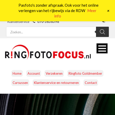
Pasfoto's zonder afspraak. Ook voor het online
0
+
verlengen van het rijbewijs via de RDW
Meer
info
Klantenservice
070-3638398
Producten
zoeken
Home
Account
Verzekeren
Ringfoto Goldmember
Cursussen
Klantenservice en retourneren
Contact
CAMERA’S
OBJECTIEVEN
ACCESSOIRES
NATUUROBSERVATIE
MEDIA EN ENERGIE