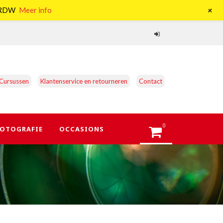
+
e RDW
Meer info
Cursussen
Klantenservice en retourneren
Contact
0
OTOGRAFIE
OCCASIONS