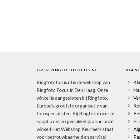
OVER RINGFOTOFOCUS.NL
KLAN
Ringfotofocus.nl is de webshop van
Kl
Ringfoto Focus in Den Haag. Onze
rou
winkel is aangesloten bij Ringfoto,
Ve
Europa's grootste organisatie van
Re
fotospecialisten. Bij Ringfotofocus.nl
Be
koopt u net zo gemakkelijk als in onze
Pri
winkel! Het Webshop Keurmerk staat
Al
voor betrouwbaarheid en service!
Pa