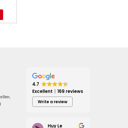
l
4.7
Excellent
169 reviews
bellen.
Write a review
)
Huy Le
u