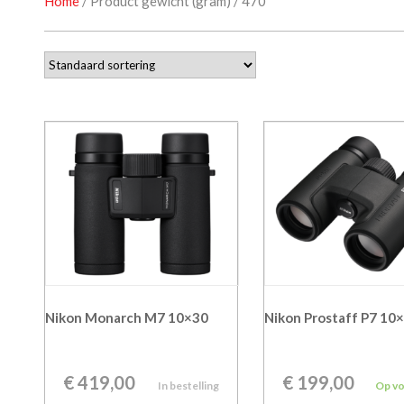
Home
/ Product gewicht (gram) / 470
Nikon Monarch M7 10×30
Nikon Prostaff P7 10
€
419,00
€
199,00
In bestelling
Op v