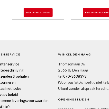
Lees verder of bestel
Lees verder of beste
TENSERVICE
WINKEL DEN HAAG
antenservice
Thomsonlaan 96
tebeschrijving
2565 JE Den Haag
rzenden & ophalen
tel
070-3638398
tourneren
(Voor pasfoto’s hoeft u niet te 
taalmethodes
U kunt zonder afspraak terecht.
vacy beleid
OPENINGSTIJDEN
gemene leveringsvoorwaarden
sfoto’s
Maandag
11:00u-17:30