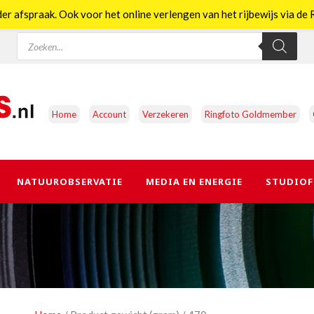
er afspraak. Ook voor het online verlengen van het rijbewijs via d
Producten
zoeken
Home
Account
Verzekeren
Ringfoto Goldmember
NATUUROBSERVATIE
MEDIA EN ENERGIE
STUDIOF