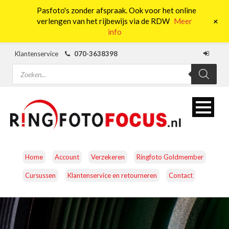
Pasfoto's zonder afspraak. Ook voor het online
0
+
verlengen van het rijbewijs via de RDW
Meer
info
Klantenservice
070-3638398
Producten
zoeken
Home
Account
Verzekeren
Ringfoto Goldmember
Cursussen
Klantenservice en retourneren
Contact
CAMERA’S
OBJECTIEVEN
ACCESSOIRES