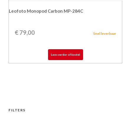
Leofoto Monopod Carbon MP-284C
€
79,00
Snel leverbaar
Lees verder of bestel
FILTERS