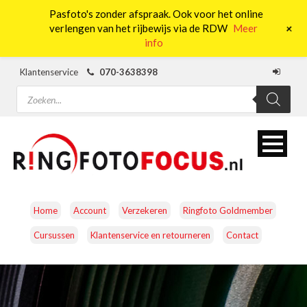
Pasfoto's zonder afspraak. Ook voor het online
0
+
verlengen van het rijbewijs via de RDW
Meer
info
Klantenservice
070-3638398
Producten
zoeken
Home
Account
Verzekeren
Ringfoto Goldmember
Cursussen
Klantenservice en retourneren
Contact
CAMERA’S
OBJECTIEVEN
ACCESSOIRES