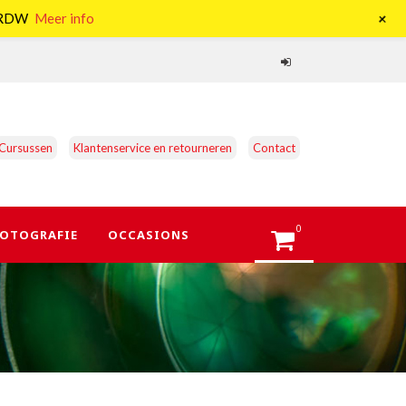
+
e RDW
Meer info
Cursussen
Klantenservice en retourneren
Contact
0
OTOGRAFIE
OCCASIONS