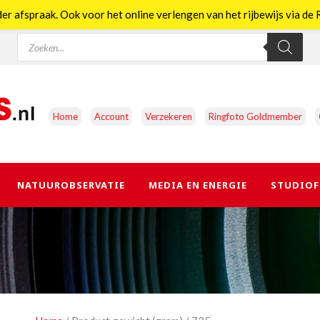
er afspraak. Ook voor het online verlengen van het rijbewijs via d
Producten
zoeken
Home
Account
Verzekeren
Ringfoto Goldmember
NATUUROBSERVATIE
MEDIA EN ENERGIE
STUDIOF