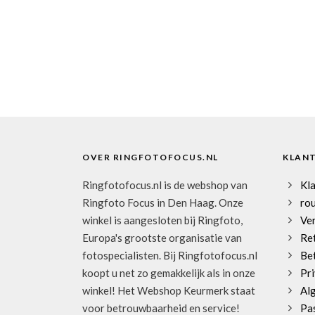
OVER RINGFOTOFOCUS.NL
KLAN
Ringfotofocus.nl is de webshop van
Kl
Ringfoto Focus in Den Haag. Onze
rou
winkel is aangesloten bij Ringfoto,
Ve
Europa's grootste organisatie van
Re
fotospecialisten. Bij Ringfotofocus.nl
Be
koopt u net zo gemakkelijk als in onze
Pri
winkel! Het Webshop Keurmerk staat
Al
voor betrouwbaarheid en service!
Pa