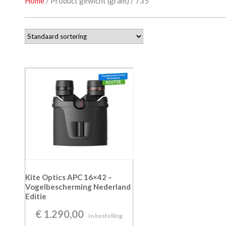
Home
/ Product gewicht (gram) / 735
Kite Optics APC 16×42 –
Vogelbescherming Nederland
Editie
€
1.290,00
In bestelling