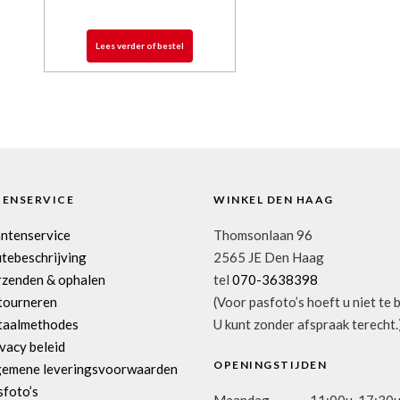
Lees verder of bestel
TENSERVICE
WINKEL DEN HAAG
antenservice
Thomsonlaan 96
tebeschrijving
2565 JE Den Haag
rzenden & ophalen
tel
070-3638398
tourneren
(Voor pasfoto’s hoeft u niet te 
taalmethodes
U kunt zonder afspraak terecht.
vacy beleid
OPENINGSTIJDEN
gemene leveringsvoorwaarden
sfoto’s
Maandag
11:00u-17:30