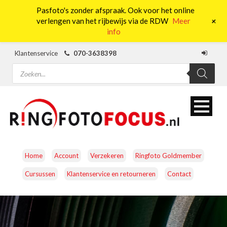
Pasfoto's zonder afspraak. Ook voor het online
0
+
verlengen van het rijbewijs via de RDW
Meer
info
Klantenservice
070-3638398
Producten
zoeken
Home
Account
Verzekeren
Ringfoto Goldmember
Cursussen
Klantenservice en retourneren
Contact
CAMERA’S
OBJECTIEVEN
ACCESSOIRES