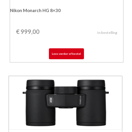
Nikon Monarch HG 8×30
€
999,00
In bestelling
Lees verder of bestel