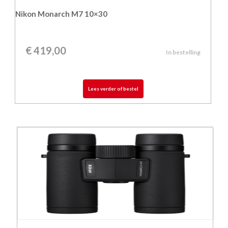
Nikon Monarch M7 10×30
€
419,00
In bestelling
Lees verder of bestel