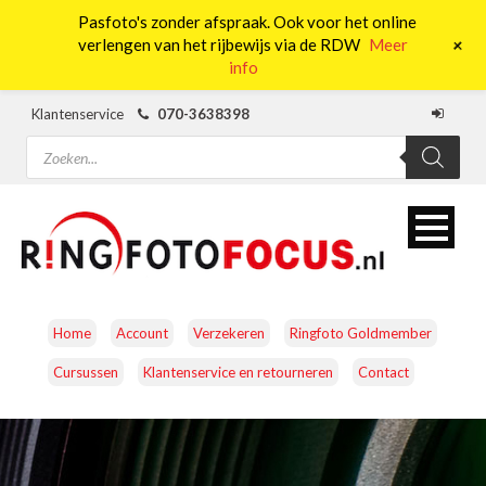
Pasfoto's zonder afspraak. Ook voor het online
0
+
verlengen van het rijbewijs via de RDW
Meer
info
Klantenservice
070-3638398
Producten
zoeken
Home
Account
Verzekeren
Ringfoto Goldmember
Cursussen
Klantenservice en retourneren
Contact
CAMERA’S
OBJECTIEVEN
ACCESSOIRES