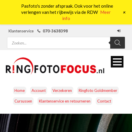
Pasfoto's zonder afspraak. Ook voor het online
0
+
verlengen van het rijbewijs via de RDW
Meer
info
Klantenservice
070-3638398
Producten
zoeken
Home
Account
Verzekeren
Ringfoto Goldmember
Cursussen
Klantenservice en retourneren
Contact
CAMERA’S
OBJECTIEVEN
ACCESSOIRES