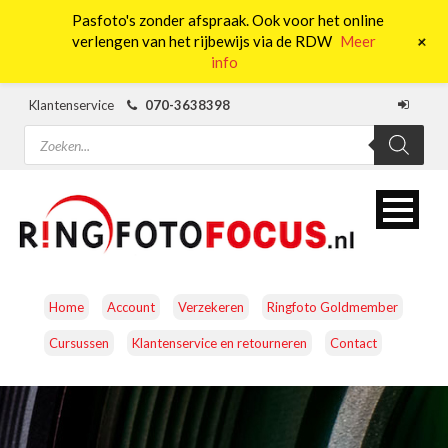
Pasfoto's zonder afspraak. Ook voor het online
0
+
verlengen van het rijbewijs via de RDW
Meer
info
Klantenservice
070-3638398
Producten
zoeken
Home
Account
Verzekeren
Ringfoto Goldmember
Cursussen
Klantenservice en retourneren
Contact
CAMERA’S
OBJECTIEVEN
ACCESSOIRES