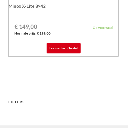
Minox X-Lite 8×42
€ 149,00
Op voorraad
Normale prijs:
€ 199,00
Lees verder of bestel
FILTERS