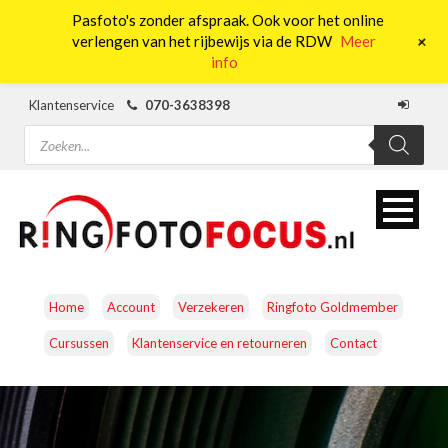
Pasfoto's zonder afspraak. Ook voor het online
0
+
verlengen van het rijbewijs via de RDW
Meer
info
Klantenservice
070-3638398
Producten
zoeken
Home
Account
Verzekeren
Ringfoto Goldmember
Cursussen
Klantenservice en retourneren
Contact
CAMERA’S
OBJECTIEVEN
ACCESSOIRES