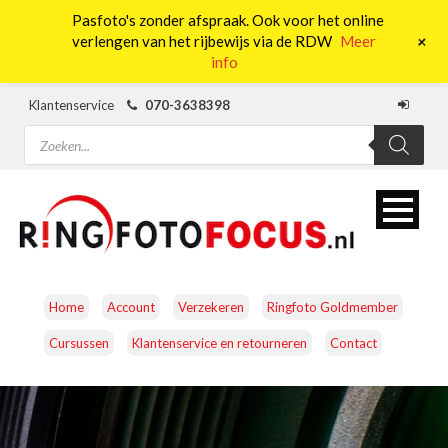
Pasfoto's zonder afspraak. Ook voor het online
0
+
verlengen van het rijbewijs via de RDW
Meer
info
Klantenservice
070-3638398
Producten
zoeken
Home
Account
Verzekeren
Ringfoto Goldmember
Cursussen
Klantenservice en retourneren
Contact
CAMERA’S
OBJECTIEVEN
ACCESSOIRES