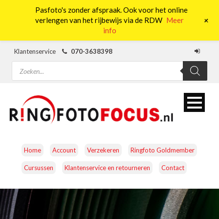
Pasfoto's zonder afspraak. Ook voor het online
0
+
verlengen van het rijbewijs via de RDW
Meer
info
Klantenservice
070-3638398
Producten
zoeken
Home
Account
Verzekeren
Ringfoto Goldmember
Cursussen
Klantenservice en retourneren
Contact
CAMERA’S
OBJECTIEVEN
ACCESSOIRES