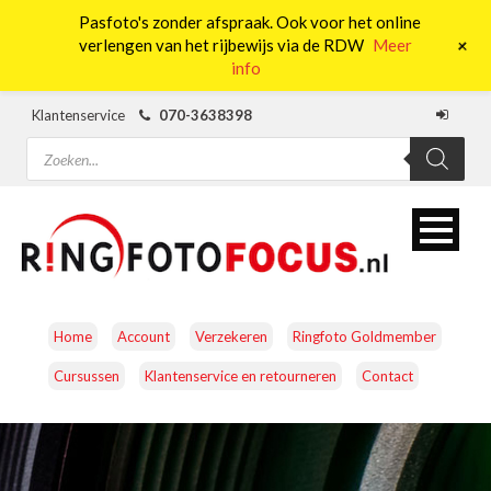
Pasfoto's zonder afspraak. Ook voor het online
0
+
verlengen van het rijbewijs via de RDW
Meer
info
Klantenservice
070-3638398
Producten
zoeken
Home
Account
Verzekeren
Ringfoto Goldmember
Cursussen
Klantenservice en retourneren
Contact
CAMERA’S
OBJECTIEVEN
ACCESSOIRES