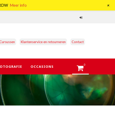
+
e RDW
Meer info
Cursussen
Klantenservice en retourneren
Contact
0
OTOGRAFIE
OCCASIONS