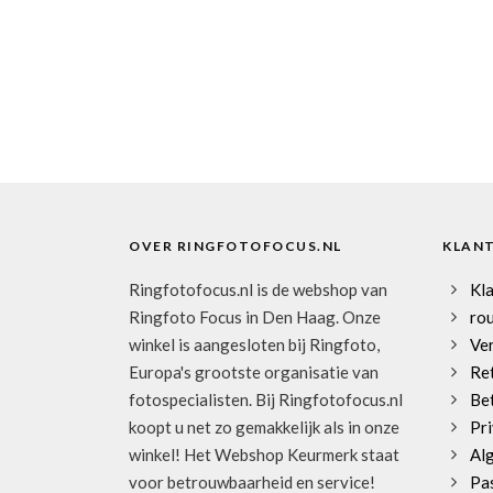
OVER RINGFOTOFOCUS.NL
KLAN
Ringfotofocus.nl is de webshop van
Kl
Ringfoto Focus in Den Haag. Onze
rou
winkel is aangesloten bij Ringfoto,
Ve
Europa's grootste organisatie van
Re
fotospecialisten. Bij Ringfotofocus.nl
Be
koopt u net zo gemakkelijk als in onze
Pri
winkel! Het Webshop Keurmerk staat
Al
voor betrouwbaarheid en service!
Pa