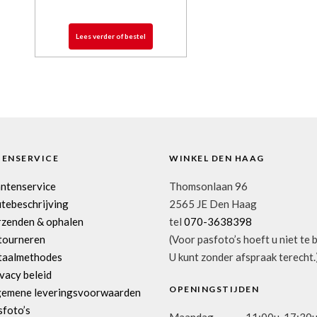
Lees verder of bestel
TENSERVICE
WINKEL DEN HAAG
antenservice
Thomsonlaan 96
tebeschrijving
2565 JE Den Haag
rzenden & ophalen
tel
070-3638398
tourneren
(Voor pasfoto’s hoeft u niet te 
taalmethodes
U kunt zonder afspraak terecht.
vacy beleid
OPENINGSTIJDEN
gemene leveringsvoorwaarden
sfoto’s
Maandag
11:00u-17:30