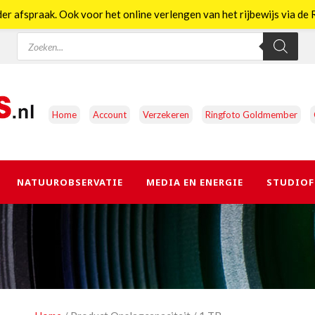
er afspraak. Ook voor het online verlengen van het rijbewijs via d
Producten
zoeken
Home
Account
Verzekeren
Ringfoto Goldmember
NATUUROBSERVATIE
MEDIA EN ENERGIE
STUDIOF