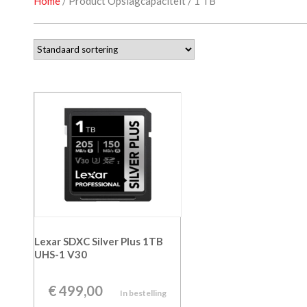
Home
/ Product Opslagcapaciteit / 1 TB
Lexar SDXC Silver Plus 1TB
UHS-1 V30
€
499,00
In bestelling