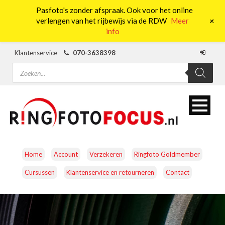
Pasfoto's zonder afspraak. Ook voor het online
0
+
verlengen van het rijbewijs via de RDW
Meer
info
Klantenservice
070-3638398
Producten
zoeken
Home
Account
Verzekeren
Ringfoto Goldmember
Cursussen
Klantenservice en retourneren
Contact
CAMERA’S
OBJECTIEVEN
ACCESSOIRES