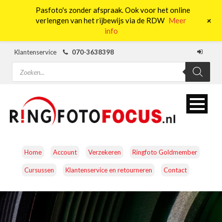
Pasfoto's zonder afspraak. Ook voor het online
0
+
verlengen van het rijbewijs via de RDW
Meer
info
Klantenservice
070-3638398
Producten
zoeken
Home
Account
Verzekeren
Ringfoto Goldmember
Cursussen
Klantenservice en retourneren
Contact
CAMERA’S
OBJECTIEVEN
ACCESSOIRES