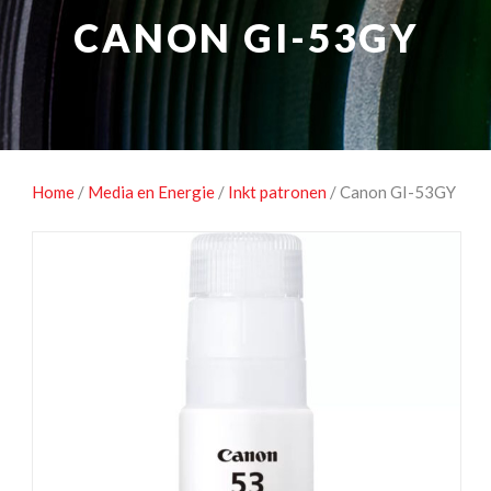
NATUUROBSERVATIE
MEDIA EN ENERGIE
CANON GI-53GY
STUDIOFOTOGRAFIE
OCCASIONS
Home
/
Media en Energie
/
Inkt patronen
/ Canon GI-53GY