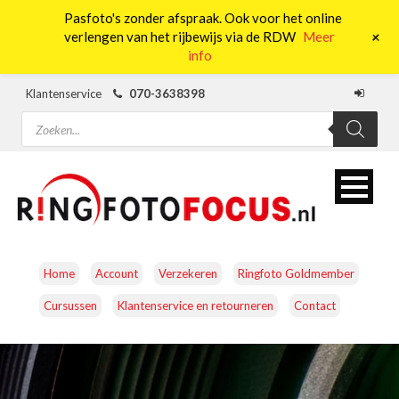
Pasfoto's zonder afspraak. Ook voor het online
0
+
verlengen van het rijbewijs via de RDW
Meer
info
Klantenservice
070-3638398
Producten
zoeken
Home
Account
Verzekeren
Ringfoto Goldmember
Cursussen
Klantenservice en retourneren
Contact
CAMERA’S
OBJECTIEVEN
ACCESSOIRES