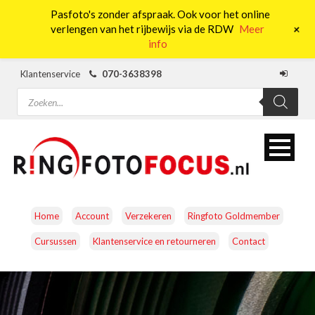
Pasfoto's zonder afspraak. Ook voor het online
0
+
verlengen van het rijbewijs via de RDW
Meer
info
Klantenservice
070-3638398
Producten
zoeken
Home
Account
Verzekeren
Ringfoto Goldmember
Cursussen
Klantenservice en retourneren
Contact
CAMERA’S
OBJECTIEVEN
ACCESSOIRES