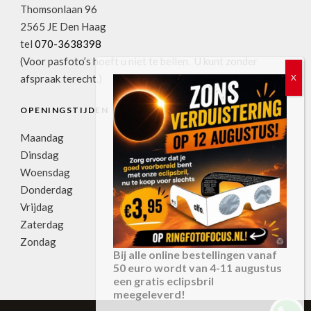
Thomsonlaan 96
2565 JE Den Haag
tel
070-3638398
(Voor pasfoto’s hoeft u niet te bellen. U kunt zonder
afspraak terecht.)
OPENINGSTIJDEN
Maandag
11:00u-17:30u
Dinsdag
09:00u-17:30u
Woensdag
09:00u-17:30u
Donderdag
09:00u-17:30u
Vrijdag
09:00u-17:30u
Zaterdag
09:00u-17:00u
Zondag
gesloten
Bij alle online bestellingen vanaf
50 euro wordt van 4-11 augustus
een gratis eclipsbril
meegeleverd!