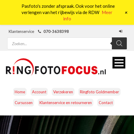
Pasfoto's zonder afspraak. Ook voor het online
0
+
verlengen van het rijbewijs via de RDW
Meer
info
Klantenservice
070-3638398
Producten
zoeken
Home
Account
Verzekeren
Ringfoto Goldmember
Cursussen
Klantenservice en retourneren
Contact
CAMERA’S
OBJECTIEVEN
ACCESSOIRES