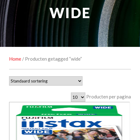
NATUUROBSERVATIE
MEDIA EN ENERGIE
WIDE
STUDIOFOTOGRAFIE
OCCASIONS
Home
/ Producten getagged “wide”
Producten per pagina