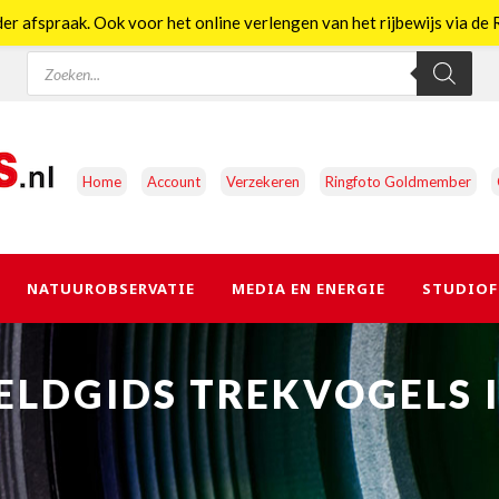
er afspraak. Ook voor het online verlengen van het rijbewijs via d
Producten
zoeken
Home
Account
Verzekeren
Ringfoto Goldmember
NATUUROBSERVATIE
MEDIA EN ENERGIE
STUDIOF
ELDGIDS TREKVOGELS I