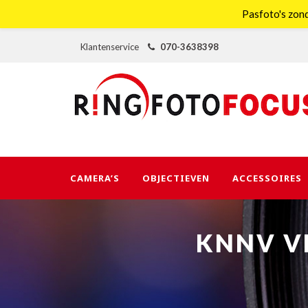
Pasfoto's zond
Klantenservice
070-3638398
CAMERA’S
OBJECTIEVEN
ACCESSOIRES
KNNV V