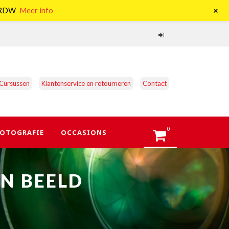
+
e RDW
Meer info
Cursussen
Klantenservice en retourneren
Contact
0
OTOGRAFIE
OCCASIONS
N BEELD