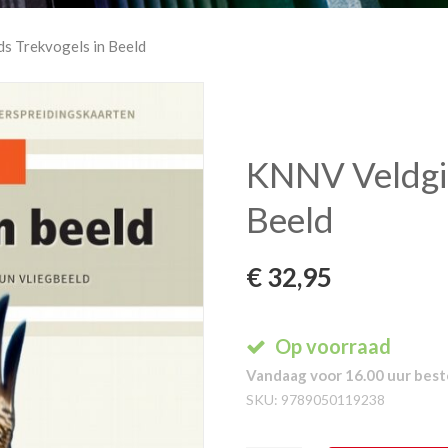
s Trekvogels in Beeld
KNNV Veldgid
Beeld
€
32,95
Op voorraad
Vandaag voor 16.00 uur beste
SKU:
9789050119238