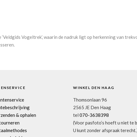
de ‘Veldgids Vogeltrek’, waarin de nadruk ligt op herkenning van tre
asseren.
TENSERVICE
WINKEL DEN HAAG
antenservice
Thomsonlaan 96
tebeschrijving
2565 JE Den Haag
rzenden & ophalen
tel
070-3638398
tourneren
(Voor pasfoto’s hoeft u niet te 
taalmethodes
U kunt zonder afspraak terecht.