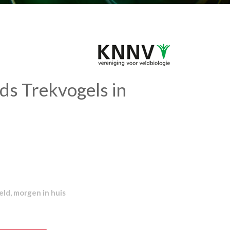
s Trekvogels in
ld, morgen in huis