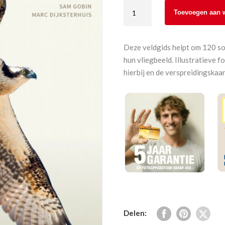
KNNV
Toevoegen aan 
Veldgids
Trekvogels
in
Deze veldgids helpt om 120 so
Beeld
hun vliegbeeld. Illustratieve 
aantal
hierbij en de verspreidingskaa
Delen: