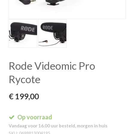
Rode Videomic Pro
Rycote
€
199,00
Op voorraad
Vandaag voor 16.00 uur besteld, morgen in huis
SKU:
0698813004195