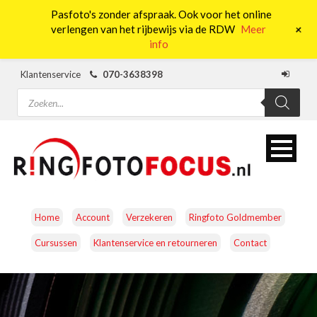
Pasfoto's zonder afspraak. Ook voor het online
0
+
verlengen van het rijbewijs via de RDW
Meer
info
Klantenservice
070-3638398
Producten
zoeken
Home
Account
Verzekeren
Ringfoto Goldmember
Cursussen
Klantenservice en retourneren
Contact
CAMERA’S
OBJECTIEVEN
ACCESSOIRES