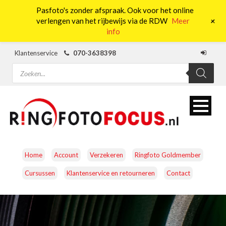
Pasfoto's zonder afspraak. Ook voor het online
0
+
verlengen van het rijbewijs via de RDW
Meer
info
Klantenservice
070-3638398
Producten
zoeken
Home
Account
Verzekeren
Ringfoto Goldmember
Cursussen
Klantenservice en retourneren
Contact
CAMERA’S
OBJECTIEVEN
ACCESSOIRES