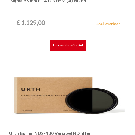
Sigma 85 mm F1.4 DG HSM (A) Nikon
€
1.129,00
Snel leverbaar
Lees verder of bestel
Urth 86 mm ND2-400 Variabel ND filter