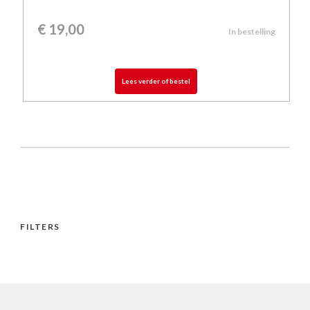
€
19,00
In bestelling
Lees verder of bestel
FILTERS