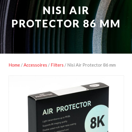
NATUUROBSERVATIE
MEDIA EN ENERGIE
NISI AIR
STUDIOFOTOGRAFIE
OCCASIONS
PROTECTOR 86 MM
Home
/
Accessoires
/
Filters
/ Nisi Air Protector 86 mm