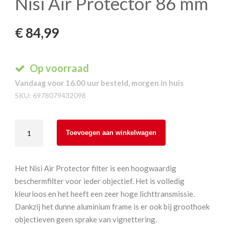
Nisi Air Protector 86 mm
€
84,99
Op voorraad
Vandaag voor 16.00 uur besteld, morgen in huis
SKU:
6978079432098
Nisi
Toevoegen aan winkelwagen
Air
Protector
86
Het Nisi Air Protector filter is een hoogwaardig
mm
beschermfilter voor ieder objectief. Het is volledig
aantal
kleurloos en het heeft een zeer hoge lichttransmissie.
Dankzij het dunne aluminium frame is er ook bij groothoek
objectieven geen sprake van vignettering.