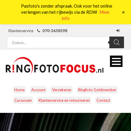
Pasfoto's zonder afspraak. Ook voor het online
0
+
verlengen van het rijbewijs via de RDW
Meer
info
Klantenservice
070-3638398
Producten
zoeken
Home
Account
Verzekeren
Ringfoto Goldmember
Cursussen
Klantenservice en retourneren
Contact
CAMERA’S
OBJECTIEVEN
ACCESSOIRES